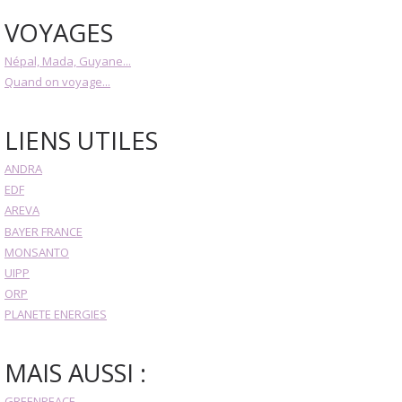
VOYAGES
Népal, Mada, Guyane...
Quand on voyage...
LIENS UTILES
ANDRA
EDF
AREVA
BAYER FRANCE
MONSANTO
UIPP
ORP
PLANETE ENERGIES
MAIS AUSSI :
GREENPEACE