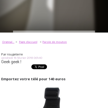
Original...
Page d'accueil
Parole de mouton
Par
rougeterre
vendredi 16
février 2018
06h40
Geek geek !
Emportez votre télé pour 140 euros