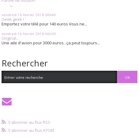
Parole de mouton
...
vendredi 16
février 2018
06h40
Geek geek !
Emportez votre télé pour 140 euros Vous ne...
vendredi 16
février 2018
06h30
Original...
Une aile d'avion pour 3000 euros...ça peut toujours...
Rechercher
S'abonner au flux RSS
S'abonner au flux ATOM