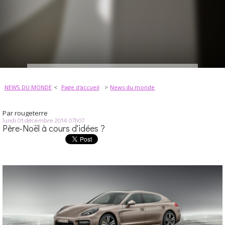
NEWS DU MONDE
Page d'accueil
News du monde
Par
rougeterre
lundi 01
décembre 2014
07h07
Père-Noël à cours d'idées ?