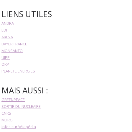
LIENS UTILES
ANDRA
EDF
AREVA
BAYER FRANCE
MONSANTO
UIPP
ORP
PLANETE ENERGIES
MAIS AUSSI :
GREENPEACE
SORTIR DU NUCLEAIRE
CNRS
MDRGF
Infos sur Wikipédia