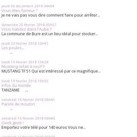
jeudi 06
décembre 2018
04h04
Vous êtes fumeur ?
Je ne vais pas vous dire comment faire pour arrêter...
dimanche 25
février 2018
05h57
Vous habitez dans l'Aube ?
La commune de Bure est un lieu idéal pour stocker...
jeudi 22
février 2018
10h41
Les poules...
...
lundi 19
février 2018
15h28
Mustang refait à neuf !!
MUSTANG TF 51 Qui est intéressé par ce magnifique...
lundi 19
février 2018
15h05
Infos du monde
TANZANIE ...
vendredi 16
février 2018
06h41
Parole de mouton
...
vendredi 16
février 2018
06h40
Geek geek !
Emportez votre télé pour 140 euros Vous ne...
vendredi 16
février 2018
06h30