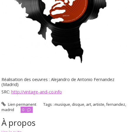
Réalisation des oeuvres : Alejandro de Antonio Fernandez
(Madrid)
SRC:
http://vintage-and-co.info
Lien permanent
Tags :
musique
,
disque
,
art
,
artiste
,
fernandez
,
madrid
0
À propos
Lire la suite