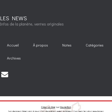
LES NEWS
Infos de la planète, ventes originales
Accueil
À propos
Notes
Catégories
Archives
Créer un blog
sur
Hautetfort
Les derniers blogs mis à jour
|
Les dernières notes publiées
|
Les tags les plus populaires