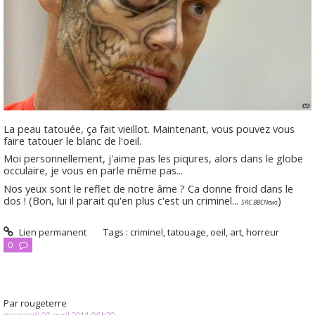
La peau tatouée, ça fait vieillot. Maintenant, vous pouvez vous
faire tatouer le blanc de l'oeil.
Moi personnellement, j'aime pas les piqures, alors dans le globe
occulaire, je vous en parle même pas...
Nos yeux sont le reflet de notre âme ? Ca donne froid dans le
dos ! (Bon, lui il parait qu'en plus c'est un criminel...
)
SRC BBCNews
Lien permanent
Tags :
criminel
,
tatouage
,
oeil
,
art
,
horreur
0
Par
rougeterre
mercredi 02
avril 2014
06h20