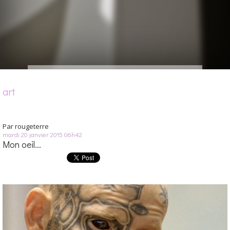
art
Par
rougeterre
mardi 20
janvier 2015
06h42
Mon oeil...