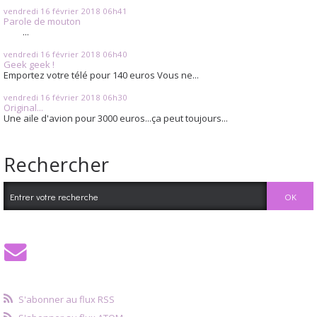
vendredi 16
février 2018
06h41
Parole de mouton
...
vendredi 16
février 2018
06h40
Geek geek !
Emportez votre télé pour 140 euros Vous ne...
vendredi 16
février 2018
06h30
Original...
Une aile d'avion pour 3000 euros...ça peut toujours...
Rechercher
S'abonner au flux RSS