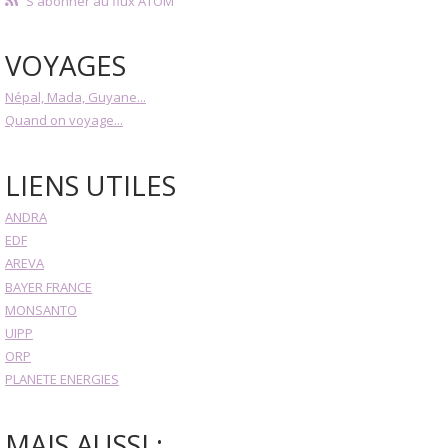
S'abonner au flux ATOM
VOYAGES
Népal, Mada, Guyane...
Quand on voyage...
LIENS UTILES
ANDRA
EDF
AREVA
BAYER FRANCE
MONSANTO
UIPP
ORP
PLANETE ENERGIES
MAIS AUSSI :