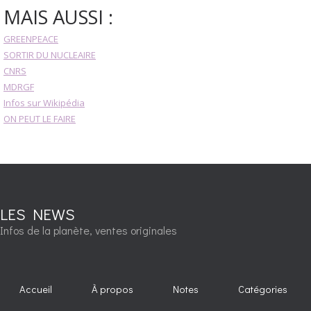
MAIS AUSSI :
GREENPEACE
SORTIR DU NUCLEAIRE
CNRS
MDRGF
Infos sur Wikipédia
ON PEUT LE FAIRE
LES NEWS
Infos de la planète, ventes originales
Accueil
À propos
Notes
Catégories