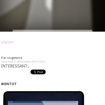
vision
Par
rougeterre
mercredi 17
décembre 2014
07h22
INTERESSANT...
BIENTOT