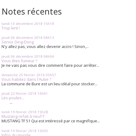
Notes récentes
lundi 10
décembre 2018
15h18
Trop lent !
jeudi 06
décembre 2018
04h13
Senior Ding-Dong
N'y allez pas, vous allez devenir accro ! Sinon,...
jeudi 06
décembre 2018
04h04
Vous êtes fumeur ?
Je ne vais pas vous dire comment faire pour arrêter...
dimanche 25
février 2018
05h57
Vous habitez dans l'Aube ?
La commune de Bure est un lieu idéal pour stocker...
jeudi 22
février 2018
10h41
Les poules...
...
lundi 19
février 2018
15h28
Mustang refait à neuf !!
MUSTANG TF 51 Qui est intéressé par ce magnifique...
lundi 19
février 2018
15h05
Infos du monde