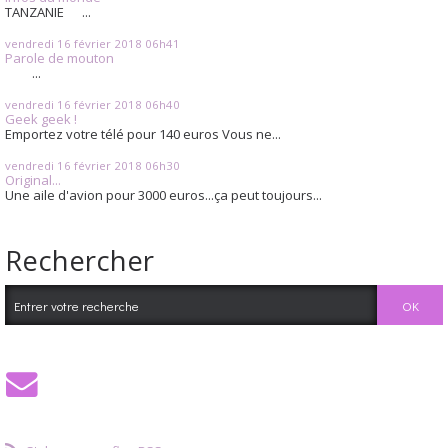
TANZANIE ...
vendredi 16
février 2018
06h41
Parole de mouton
...
vendredi 16
février 2018
06h40
Geek geek !
Emportez votre télé pour 140 euros Vous ne...
vendredi 16
février 2018
06h30
Original...
Une aile d'avion pour 3000 euros...ça peut toujours...
Rechercher